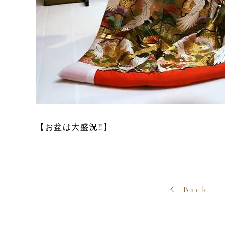
【お盆は大盛況‼︎】
Back