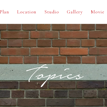
Plan
Location
Studio
Gallery
Movie
Topics