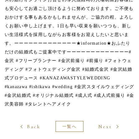
も安心してお過ごし頂けるように努めております。 ご不便も
おかけする事もあるかもしれませんが、ご協力の程、よろし
くお願い申し上げます。 1日も早い収束を願いつつも、新し
い生活様式を採用しながらお客様をお迎えしたいと思いま
す。 ーーーーーーーーーーーーー ★information★ おふたり
だけの結婚式もご提案中です ーーーーーーーーーーーーー #
金沢 #フリープランナー #金沢前撮り #前撮り #フォトウェ
ディング #フォトウェディング金沢 #結婚式金沢 #金沢結婚
式プロデュース #KANAZAWASTYLEWEDDING
#kanazawa #ishikawa #wedding #金沢スタイルウェディング
#金沢結婚式 #オリジナル結婚式 #成人式 #成人式前撮り #金
沢美容師 #タレントヘアメイク
Back
Next
一覧へ