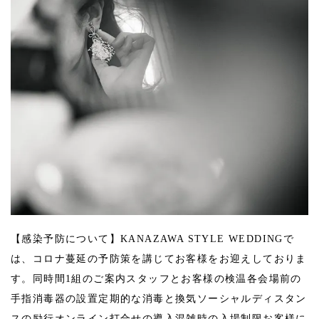
【感染予防について】 KANAZAWA STYLE WEDDINGで
は、コロナ蔓延の予防策を講じてお客様をお迎えしておりま
す。 ︎同時間1組のご案内 ︎スタッフとお客様の検温 ︎各会場前の
手指消毒器の設置 ︎定期的な消毒と換気 ︎ソーシャルディスタン
スの励行 ︎オンライン打合せの導入 ︎混雑時の入場制限 お客様に